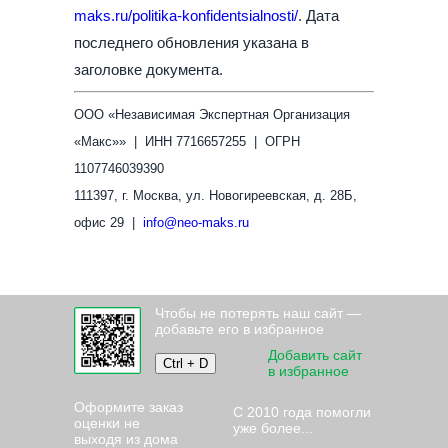
maks.ru/politika-konfidentsialnosti/
. Дата
последнего обновления указана в
заголовке документа.
ООО «Независимая Экспертная Организация
«Макс»» | ИНН 7716657255 | ОГРН
1107746039390
111397, г. Москва, ул. Новогиреевская, д. 28Б,
офис 29 |
info@neo-maks.ru
Чтобы не потерять наш сайт —
добавьте его в избранное
Добавить сайт
Ctrl + D
в избранное
Оформите заказ
С 2010 года помогли
оценки не
уже более...
выходя из дома