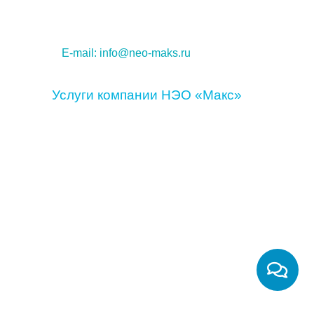
Адрес: Москва, ул. Новогиреевская
д. 28Б офис 29
5 минут пешком от метро Перово
E-mail:
info@neo-maks.ru
Услуги компании НЭО «Макс»
Оценка жилой недвижимости
Оценка коммерческой недвижимости
Оценка загородной недвижимости
Приёмка квартир в новостройке
Оценка предприятия, бизнеса
Оценка машин и оборудования
Оценка задолженности
Оценка прав требования