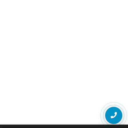
Оценка для вступления в наследство
Оценка для купли-продажи
Оценка для кредитования (оценка для
ипотеки)
Оценка автомобиля после ДТП
Оценка качества ремонта авто
Оценка имущества при разводе
Строительно-техническая экспертиза
Оценка ущерба недвижимости
Споры со страховыми компаниями
Оспаривание кадастровой стоимости
Консультация земельного юриста