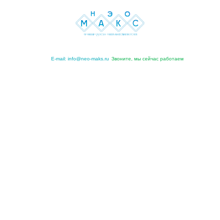
Н
Э
О
M
А
К
С
ВРЕМЯ ПРЕДОСТАВЛЯТЬ МАКСИМУМ УСЛУГ
E-mail:
info@neo-maks.ru
Звоните, мы сейчас работаем
+7 495 508-38-51
+7 495 508-38-52
ПОЛИТИКА
ГЛАВНАЯ
КОНФИДЕНЦИАЛЬНОСТИ
Политика
конфиденциальности
РЕДАКЦИЯ ОТ 28 МАЯ 2026 ГОДА