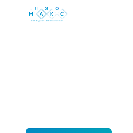
Н
Э
О
M
А
К
С
ВРЕМЯ ПРЕДОСТАВЛЯТЬ МАКСИМУМ УСЛУГ
Предоставляем услуги по всей России
ВЕСЬ КОМП
ОЦЕНОЧНЫХ И ЭКСП
УСЛУГ ОТ КОМАНДЫ
ПРОФЕССИОНАЛОВ
Закажите предварительный расчет
прямо сейчас - получите скидку 5%