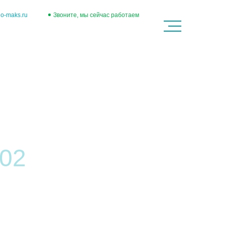
МЕНЮ
o-maks.ru
Звоните, мы сейчас работаем
38-51
+7 495 508-38-52
02
Независимая экспертиза
недвижимости
Чтобы выгодно продать дом или
квартиру, а также в некоторых других
случаях, к примеру, при оформлении