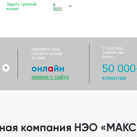
Задать срочный
в
вопрос
MAX
С 2010 года
Оформите заказ
помогли уже
оценки не выходя
более...
из дома
50 000
онл
а
йн
заявка с сайта
клиентам
чная компания НЭО «МАКС