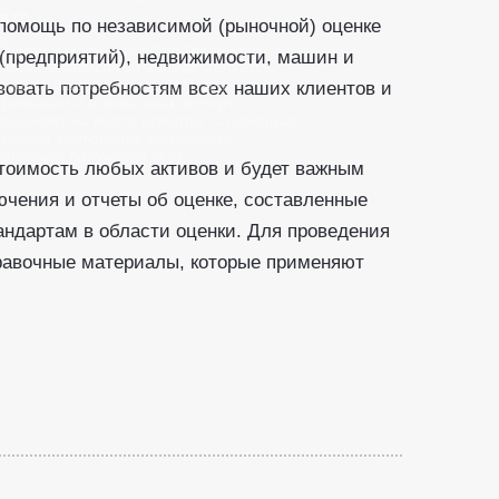
дтп
помощь по независимой (рыночной) оценке
Одним из самых распространённых
 (предприятий), недвижимости, машин и
видов независимой оценки, является
оценка ущерба после ДТП. Для
вовать потребностям всех наших клиентов и
фиксации и оценки наш эксперт
выезжает на место осмотра. С помощью
нашего заключения вы сможете
добиться получения всех...
тоимость любых активов и будет важным
чения и отчеты об оценке, составленные
ндартам в области оценки. Для проведения
правочные материалы, которые применяют