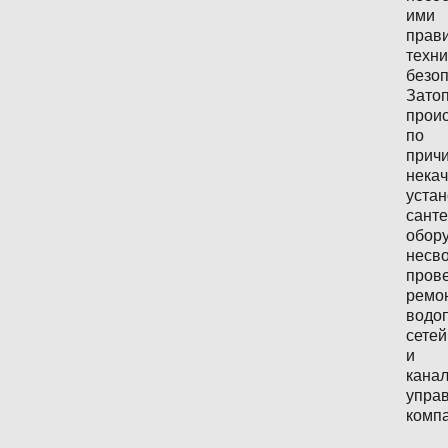
ими
прав
техни
безоп
Зато
прои
по
прич
нека
устан
санте
обор
несв
пров
ремо
водо
сетей
и
кана
упра
комп