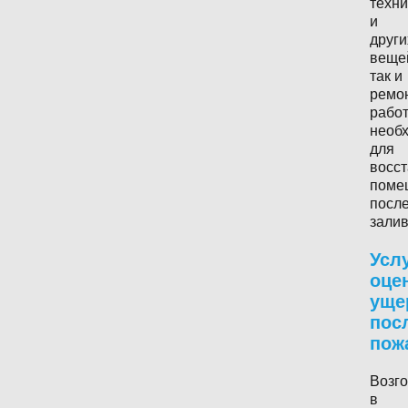
техни
и
други
веще
так и
ремо
работ
необ
для
восс
поме
посл
залив
Усл
оце
уще
пос
пож
Возг
в