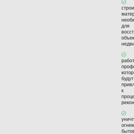
стро
мате
необ
для
восс
объе
недв
рабо
проф
кото
будут
прив
к
проц
рекон
унич
огне
быто