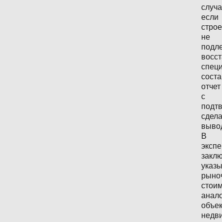
случа
если
стро
не
подл
восс
спец
соста
отчет
с
подт
сдел
выво
В
эксп
закл
указ
рыно
стои
анал
объе
недв