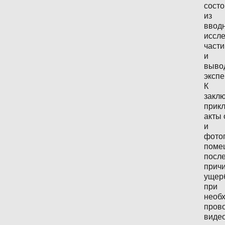
состо
из
вводн
иссл
части
и
выво
экспе
К
закл
прик
акты
и
фото
поме
посл
прич
ущер
при
необ
пров
виде