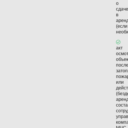
о
сдач
в
арен
(если
необх
акт
осмо
объе
посл
затоп
пожа
или
дейс
(безд
аренд
сост
сотр
упра
комп
МЧС