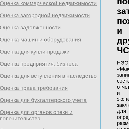
по
Оценка коммерческой недвижимости
за
Оценка загородной недвижимости
по
Оценка задолженности
и
др
Оценка ​машин и оборудования
Ч
Оценка для купли-продажи
НЭО
Оценка предприятия, бизнеса
«Мак
зани
Оценка для вступления в наследство
сост
отче
Оценка права требования
и
эксп
Оценка для бухгалтерского учета
закл
для
Оценка для органов опеки и
опре
попечительства
разм