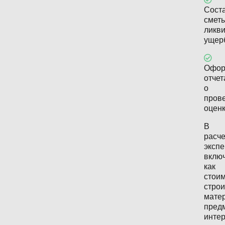
Сост
смет
ликв
ущер
Офор
отчет
о
пров
оценк
В
расч
экспе
вклю
как
стои
стро
мате
пред
интер