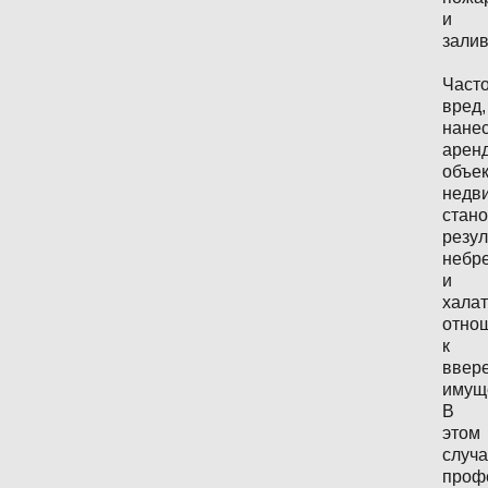
и
залив
Част
вред,
нане
арен
объек
недв
стано
резул
небр
и
халат
отно
к
ввер
имуще
В
этом
случ
проф