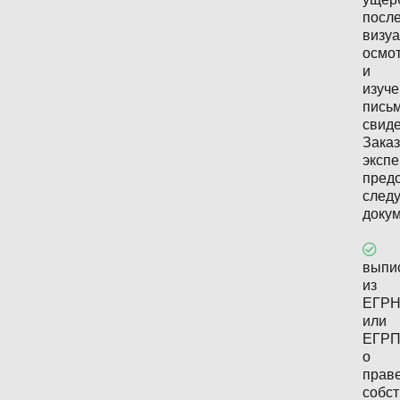
посл
визуа
осмо
и
изуч
пись
свиде
Заказ
эксп
пред
след
доку
выпи
из
ЕГР
или
ЕГР
о
прав
собс