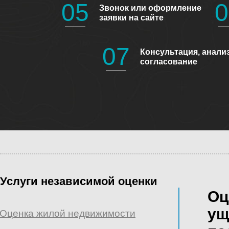
05
0
Звонок или оформление
заявки на сайте
07
Консультация, анализ
согласование
Услуги независимой оценки
Оц
ущ
Оценка жилой недвижимости