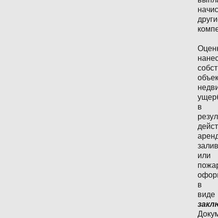
начи
други
комп
Оцен
нане
собс
объе
недв
ущер
в
резул
дейс
арен
зали
или
пожа
офор
в
виде
закл
Доку