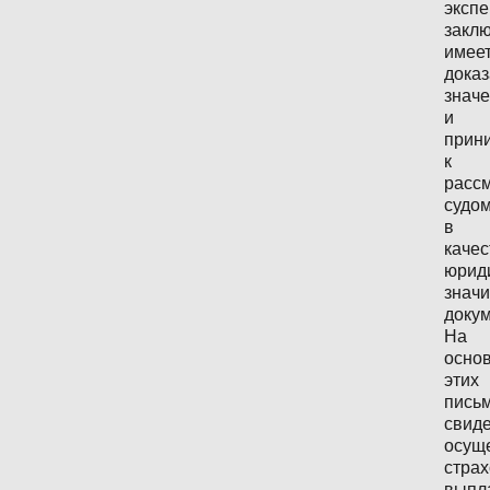
экспе
заклю
имее
доказ
знач
и
прин
к
расс
судо
в
качес
юрид
знач
докум
На
осно
этих
пись
свиде
осущ
стра
выпл