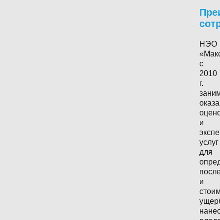
Пре
сот
НЭО
«Мак
с
2010
г.
зани
оказ
оцен
и
эксп
услуг
для
опре
посл
и
стои
ущер
нане