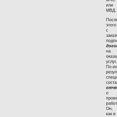
или
МВД.
Посл
этого
с
заказ
подп
дого
на
оказ
услуг.
По их
резул
спец
соста
отч
о
пров
работ
Он,
как и