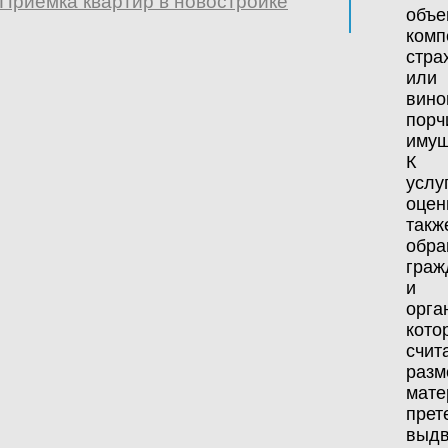
Приёмка квартир в новостройке
объе
комп
стра
или
вино
порч
имущ
К
услу
оцен
такж
обр
граж
и
орга
кото
счит
разм
мате
прет
выдв