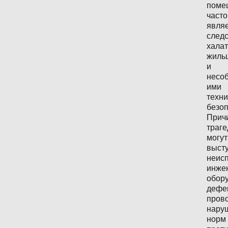
поме
часто
явля
след
халат
жиль
и
несо
ими
техни
безоп
Прич
траге
могут
выст
неис
инже
обор
дефе
прово
нару
норм