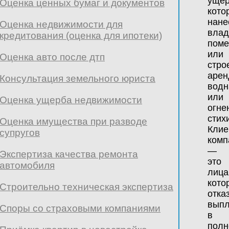
ущер
Оценка ценных бумаг и документов
кото
нане
Оценка недвижимости для
влад
кредитования (оценка для ипотеки)
пом
или
Оценка авто после дтп
стро
арен
Консультация земельного юриста
водн
или
Оценка ущерба недвижимости
огне
стих
Оценка имущества при разводе
Клие
супругов
комп
—
Экспертиза качества ремонта
это
автомобиля
лица
кото
Строительно техническая экспертиза
отка
выпл
Споры со страховыми компаниями
в
полн