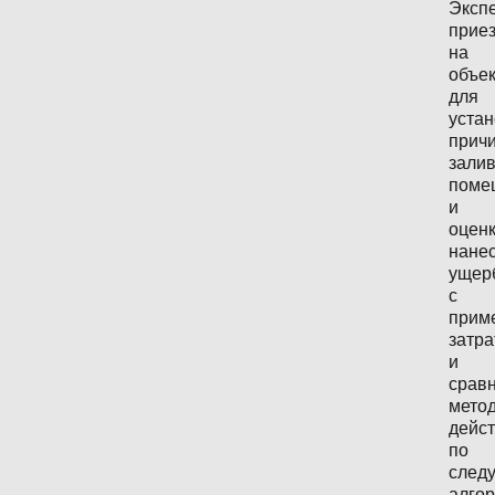
Эксп
прие
на
объек
для
уста
прич
зали
поме
и
оцен
нане
ущер
с
прим
затра
и
срав
мето
дейст
по
след
алгор