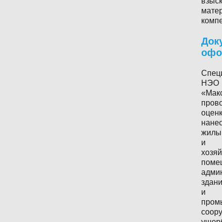
взыс
мате
комп
Док
офо
Спец
НЭО
«Мак
пров
оцен
нане
жилы
и
хозя
поме
адми
здан
и
пром
соор
ущер