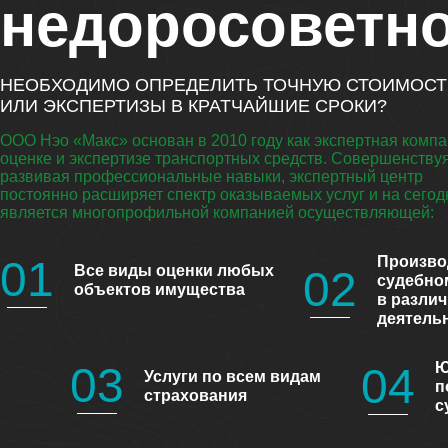
недоросоветн
НЕОБХОДИМО ОПРЕДЕЛИТЬ ТОЧНУЮ СТОИМОСТ
ИЛИ ЭКСПЕРТИЗЫ В КРАТЧАЙШИЕ СРОКИ?
ООО Нэо «Макс» основан в 2010 году как экспертная компа
оценке и экспертизе транспортных средств. Совершенствуя
развивая профессиональные навыки, экспертный центр
постоянно расширяет спектр оказываемых услуг и на сегод
является многопрофильной компанией осуществляющей:
01
Произво
Все виды оценки любых
02
судебно
объектов имущества
в разли
деятель
03
Ю
04
Услуги по всем видам
п
страхования
с