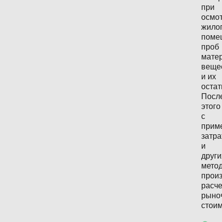
при
осмо
жило
поме
проб
мате
веще
и их
остат
Посл
этого
с
прим
затра
и
други
мето
прои
расче
рыно
стоим