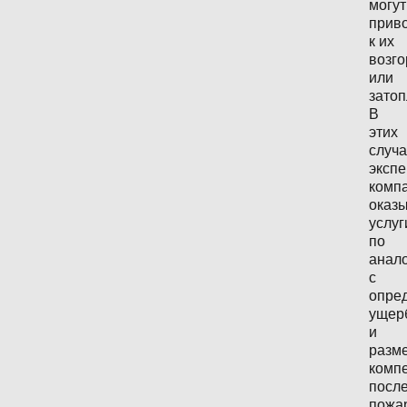
могут
прив
к их
возг
или
зато
В
этих
случ
эксп
комп
оказ
услуг
по
анал
с
опре
ущер
и
разм
комп
посл
пожа