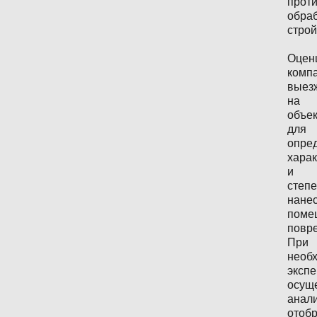
прот
обра
стро
Оцен
комп
выез
на
объек
для
опре
хара
и
степ
нане
поме
повр
При
необ
эксп
осущ
анал
отоб