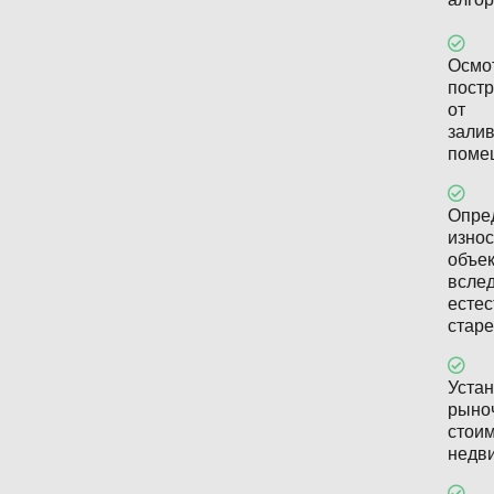
Осмо
пост
от
зали
поме
Опре
изно
объе
всле
естес
старе
Уста
рыно
стои
недв