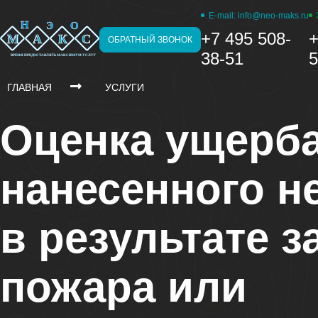
E-mail:
info@neo-maks.ru
Н
Э
О
+7 495 508-
+
M
А
К
С
ОБРАТНЫЙ ЗВОНОК
38-51
5
ВРЕМЯ ПРЕДОСТАВЛЯТЬ МАКСИМУМ УСЛУГ
ГЛАВНАЯ
УСЛУГИ
Оценка ущерба
нанесенного 
в результате з
пожара или