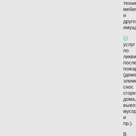
техни
мебе
и
друго
имущ
услуг
по
ликв
посл
пожа
(дем
элеме
снос
сгор
дома,
выво
мусо
и
пр.).
В