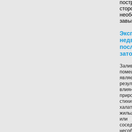
пост
стор
необ
завы
Экс
нед
пос
зат
Зали
поме
явля
резул
влия
прир
стихи
халат
жиль
или
сосед
несо