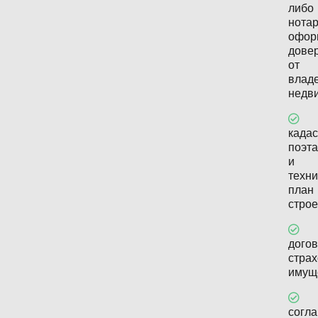
либо
нота
офор
дове
от
влад
недв
када
поэт
и
техни
план
строе
дого
стра
имущ
согл