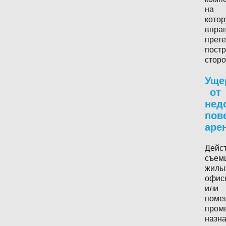
на
кото
впра
прет
пост
сторо
Уще
от
нед
пов
аре
Дейс
съем
жилы
офис
или
поме
пром
назн